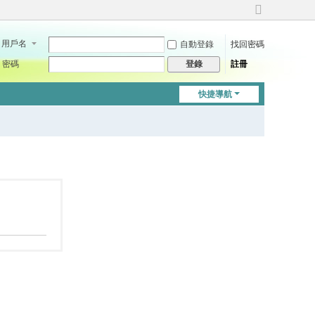
切
換
用戶名
自動登錄
找回密碼
到
寬
密碼
註冊
登錄
版
快捷導航