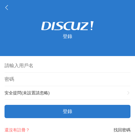
登錄
安全提問(未設置請忽略)
登錄
還沒有註冊？
找回密碼