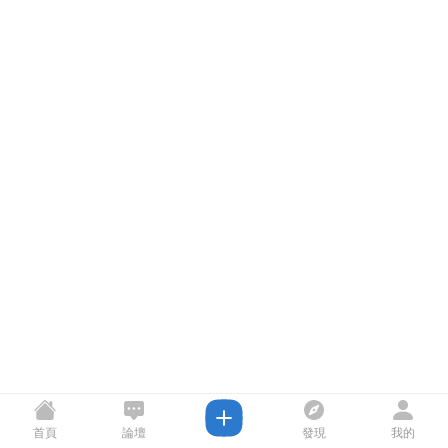
首頁
論壇
發現
我的