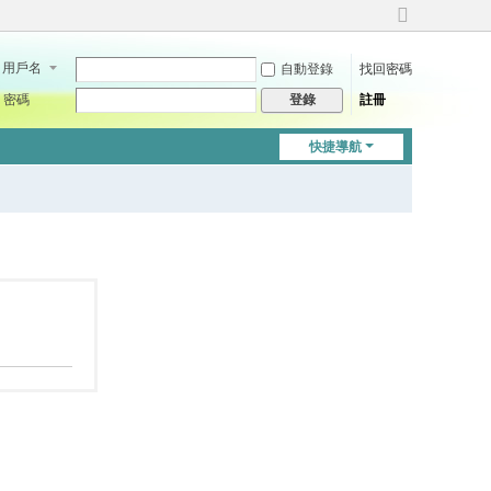
切
換
用戶名
自動登錄
找回密碼
到
寬
密碼
註冊
登錄
版
快捷導航