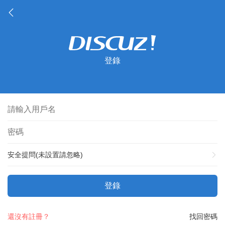
登錄
安全提問(未設置請忽略)
登錄
還沒有註冊？
找回密碼