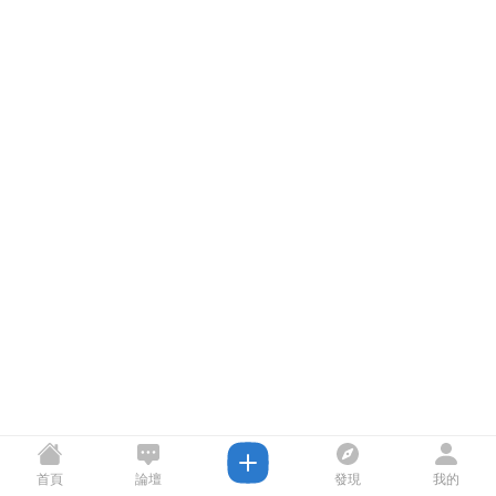
首頁
論壇
發現
我的