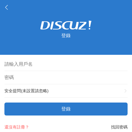
登錄
安全提問(未設置請忽略)
登錄
還沒有註冊？
找回密碼