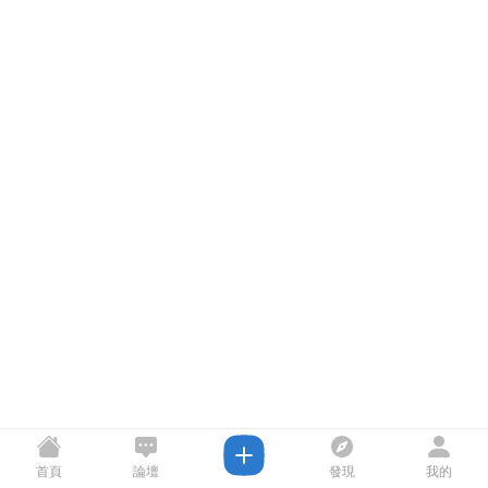
首頁
論壇
發現
我的