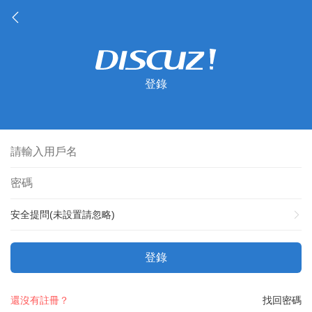
登錄
安全提問(未設置請忽略)
登錄
還沒有註冊？
找回密碼