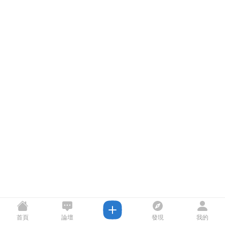
首頁
論壇
發現
我的