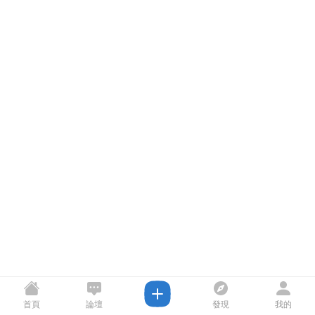
首頁
論壇
發現
我的