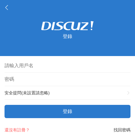
登錄
安全提問(未設置請忽略)
登錄
還沒有註冊？
找回密碼