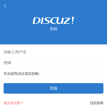
登錄
安全提問(未設置請忽略)
登錄
還沒有註冊？
找回密碼