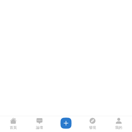
首頁
論壇
發現
我的