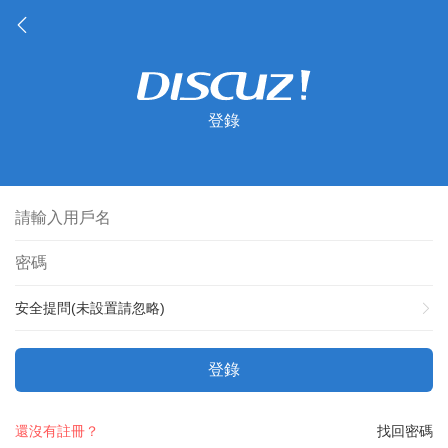
登錄
安全提問(未設置請忽略)
登錄
還沒有註冊？
找回密碼