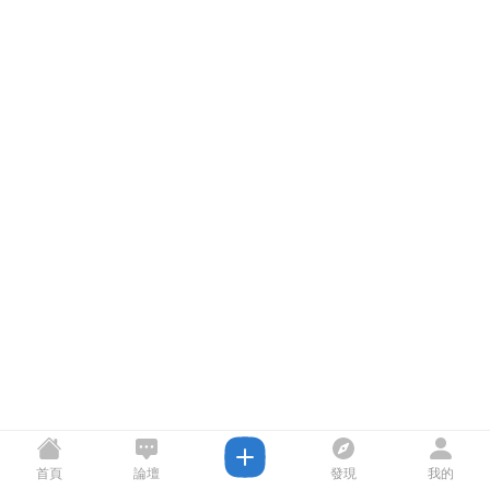
首頁
論壇
發現
我的