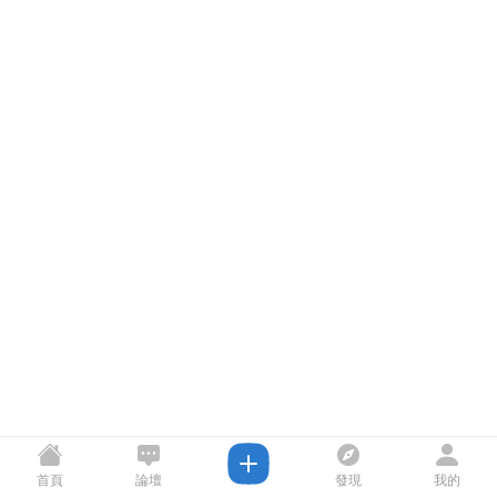
首頁
論壇
發現
我的