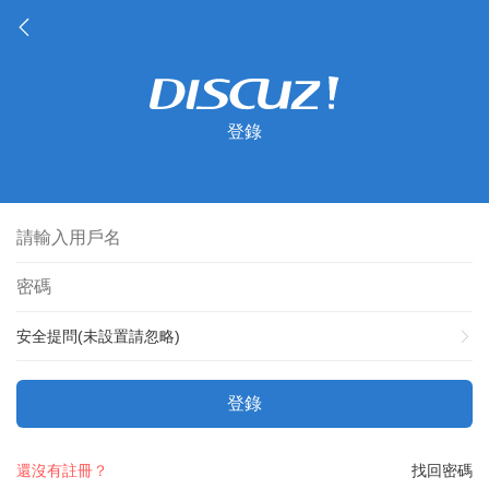
登錄
安全提問(未設置請忽略)
登錄
還沒有註冊？
找回密碼