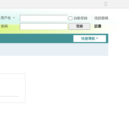
切
換
用戶名
自動登錄
找回密碼
到
寬
密碼
註冊
登錄
版
快捷導航