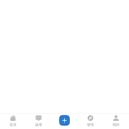
首頁
論壇
發現
我的