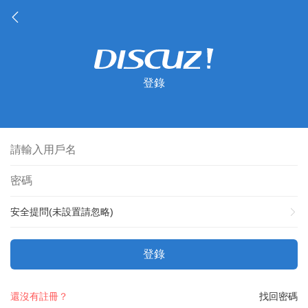
登錄
安全提問(未設置請忽略)
登錄
還沒有註冊？
找回密碼