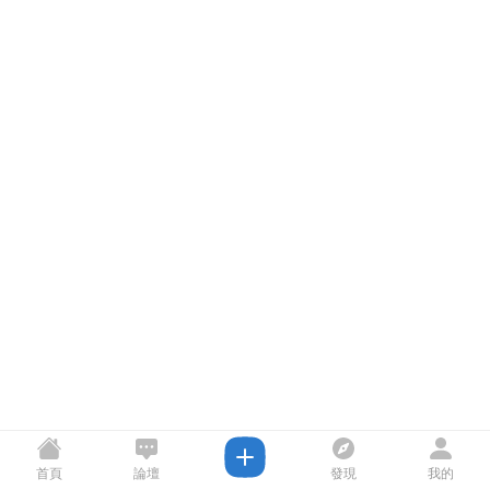
首頁
論壇
發現
我的