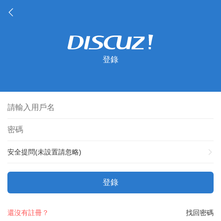
登錄
安全提問(未設置請忽略)
登錄
還沒有註冊？
找回密碼