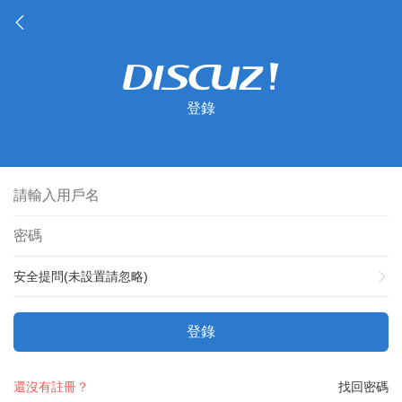
登錄
安全提問(未設置請忽略)
登錄
還沒有註冊？
找回密碼