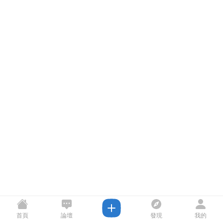
首頁
論壇
發現
我的