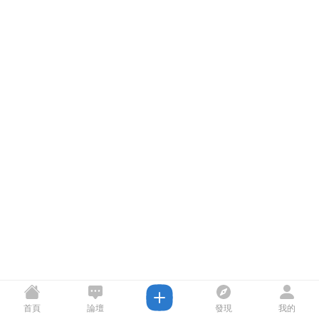
首頁
論壇
發現
我的