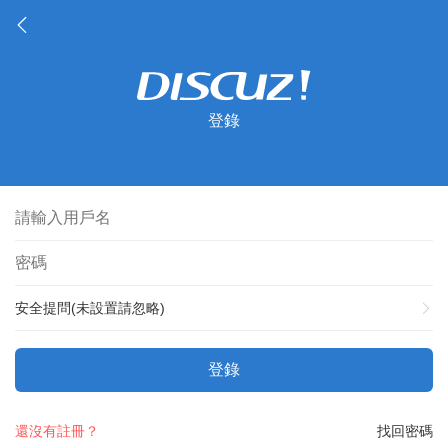
登錄
安全提問(未設置請忽略)
登錄
還沒有註冊？
找回密碼