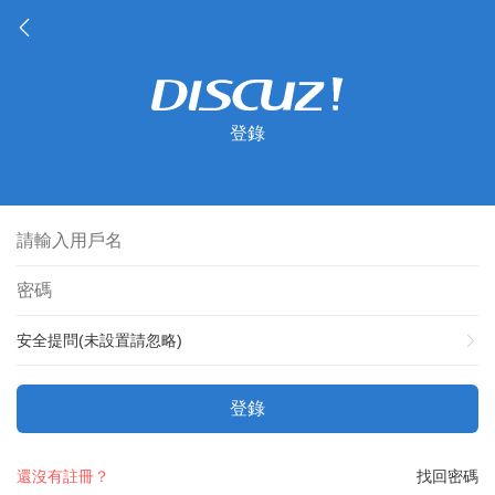
登錄
安全提問(未設置請忽略)
登錄
還沒有註冊？
找回密碼