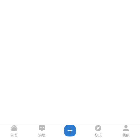
首頁
論壇
發現
我的