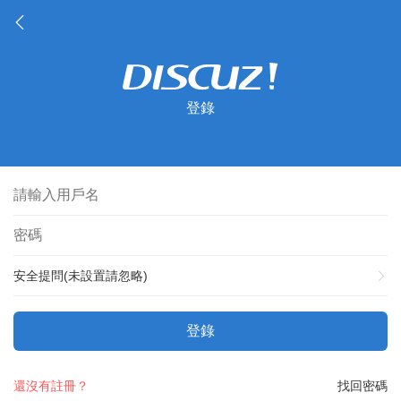
登錄
安全提問(未設置請忽略)
登錄
還沒有註冊？
找回密碼