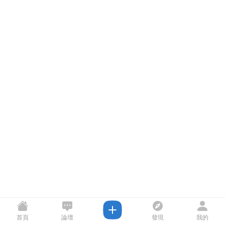
首頁
論壇
發現
我的