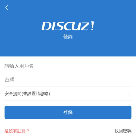
登錄
安全提問(未設置請忽略)
登錄
還沒有註冊？
找回密碼