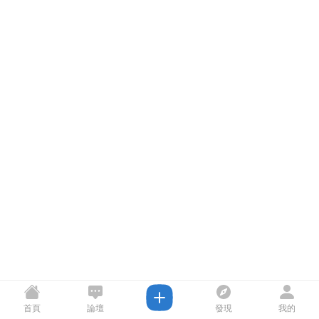
首頁
論壇
發現
我的