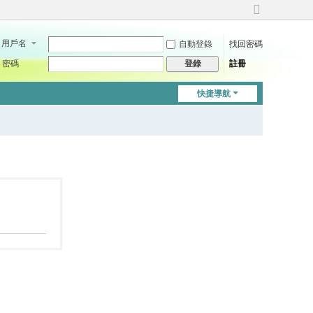
切
換
用戶名
自動登錄
找回密碼
到
寬
密碼
註冊
登錄
版
快捷導航