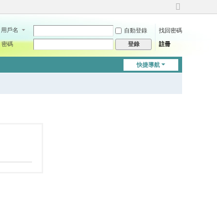
切
換
用戶名
自動登錄
找回密碼
到
寬
密碼
註冊
登錄
版
快捷導航