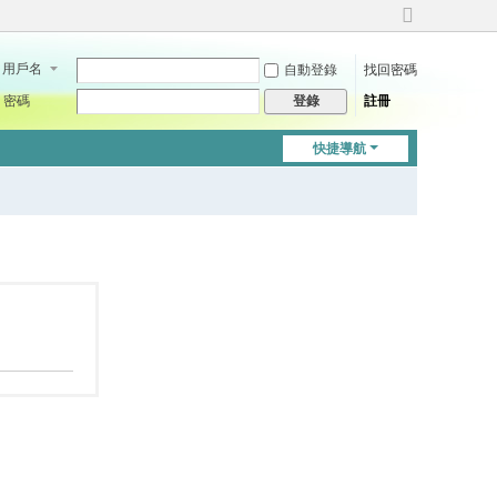
切
換
用戶名
自動登錄
找回密碼
到
寬
密碼
註冊
登錄
版
快捷導航