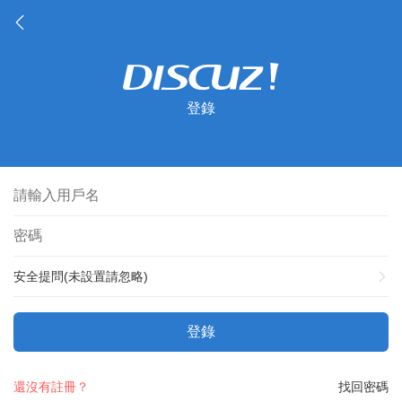
登錄
安全提問(未設置請忽略)
登錄
還沒有註冊？
找回密碼