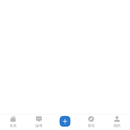
首頁
論壇
發現
我的