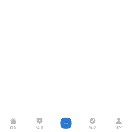
首頁
論壇
發現
我的