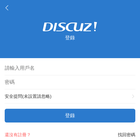
登錄
安全提問(未設置請忽略)
登錄
還沒有註冊？
找回密碼