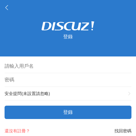
登錄
安全提問(未設置請忽略)
登錄
還沒有註冊？
找回密碼