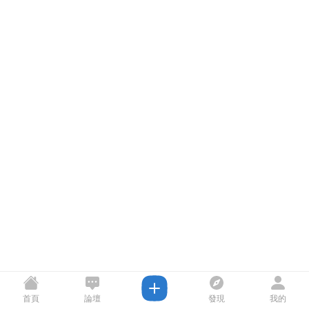
首頁
論壇
發現
我的