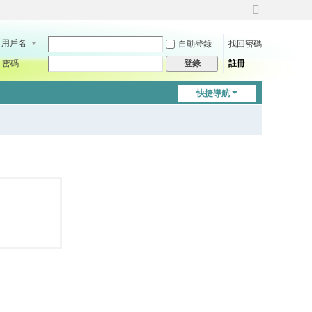
切
換
用戶名
自動登錄
找回密碼
到
寬
密碼
註冊
登錄
版
快捷導航