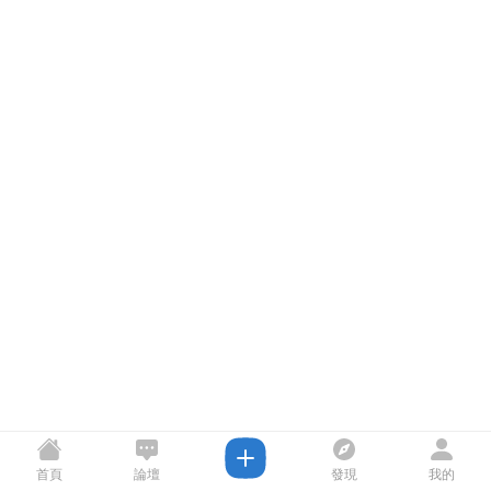
首頁
論壇
發現
我的