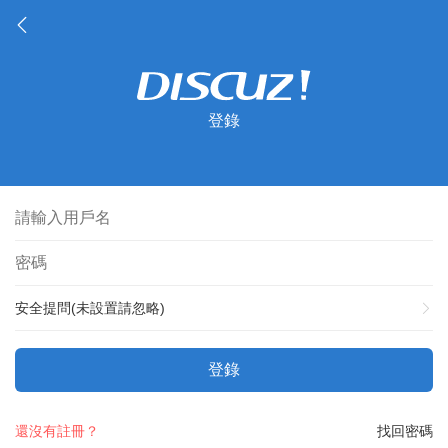
登錄
安全提問(未設置請忽略)
登錄
還沒有註冊？
找回密碼