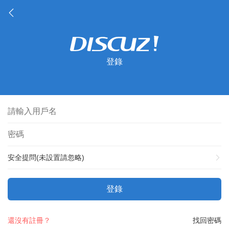
登錄
安全提問(未設置請忽略)
登錄
還沒有註冊？
找回密碼