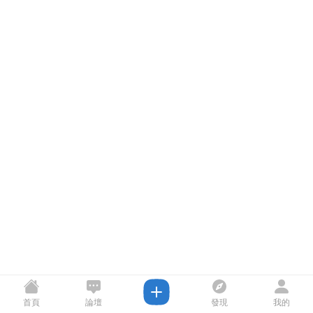
首頁
論壇
發現
我的