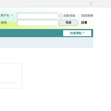
切
換
用戶名
自動登錄
找回密碼
到
寬
密碼
註冊
登錄
版
快捷導航