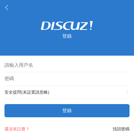
登錄
安全提問(未設置請忽略)
登錄
還沒有註冊？
找回密碼