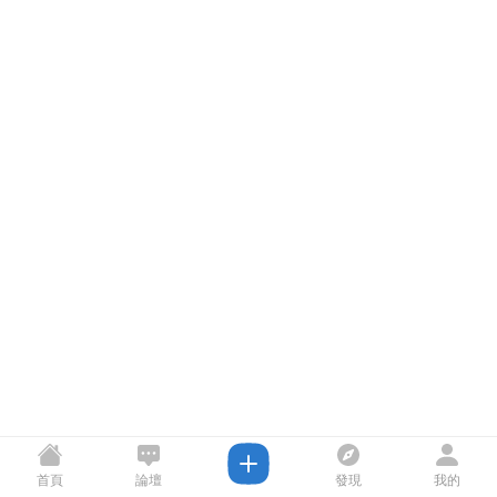
首頁
論壇
發現
我的