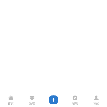
首頁
論壇
發現
我的