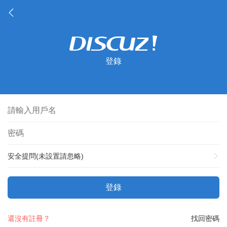
登錄
安全提問(未設置請忽略)
登錄
還沒有註冊？
找回密碼