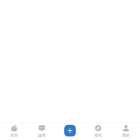
首頁
論壇
發現
我的