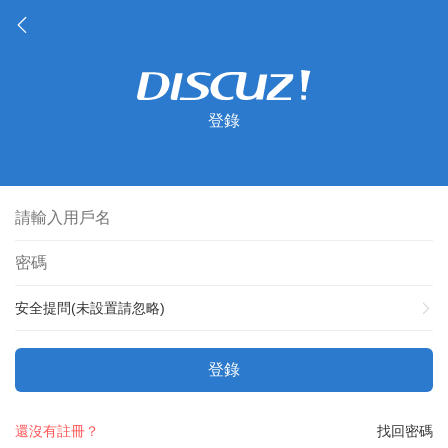
登錄
安全提問(未設置請忽略)
登錄
還沒有註冊？
找回密碼