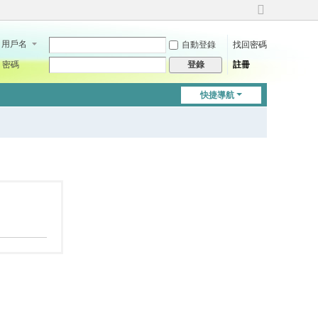
切
換
用戶名
自動登錄
找回密碼
到
寬
密碼
註冊
登錄
版
快捷導航