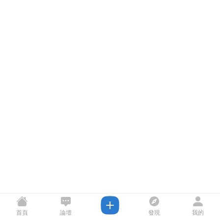
首頁
論壇
發現
我的