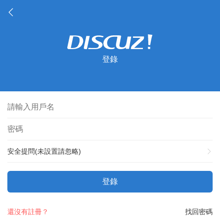
登錄
安全提問(未設置請忽略)
登錄
還沒有註冊？
找回密碼