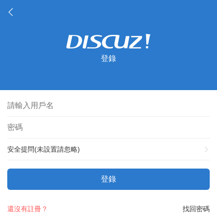
登錄
安全提問(未設置請忽略)
登錄
還沒有註冊？
找回密碼