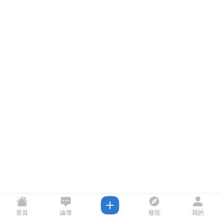
首頁
論壇
發現
我的