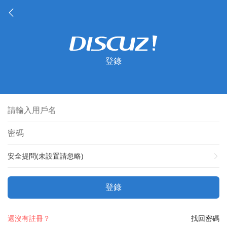
登錄
安全提問(未設置請忽略)
登錄
還沒有註冊？
找回密碼