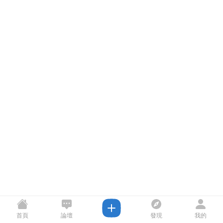
首頁
論壇
發現
我的