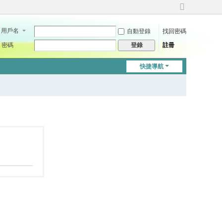
切
換
用戶名
自動登錄
找回密碼
到
寬
密碼
註冊
登錄
版
快捷導航