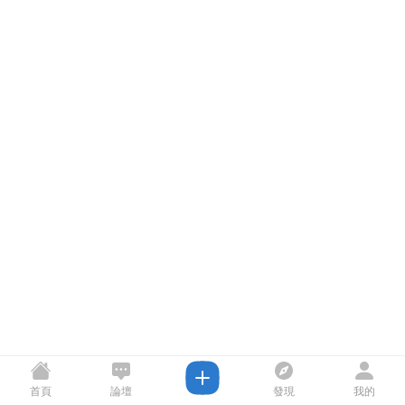
首頁
論壇
發現
我的