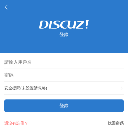
登錄
安全提問(未設置請忽略)
登錄
還沒有註冊？
找回密碼