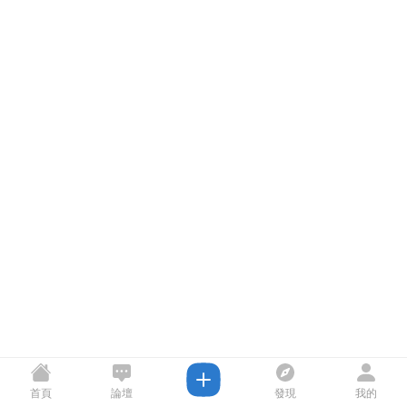
首頁
論壇
發現
我的