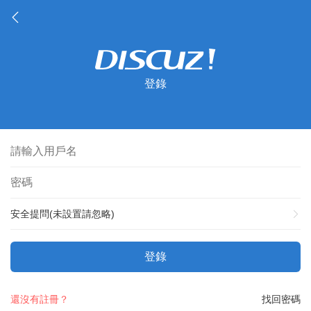
登錄
安全提問(未設置請忽略)
登錄
還沒有註冊？
找回密碼