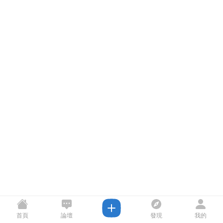
首頁
論壇
發現
我的