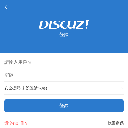
登錄
安全提問(未設置請忽略)
登錄
還沒有註冊？
找回密碼