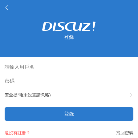
登錄
安全提問(未設置請忽略)
登錄
還沒有註冊？
找回密碼