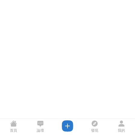
首頁
論壇
發現
我的