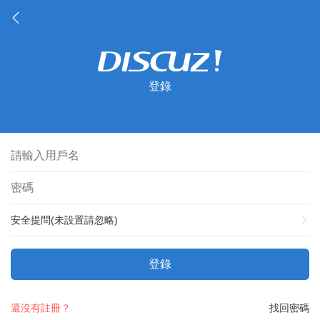
登錄
安全提問(未設置請忽略)
登錄
還沒有註冊？
找回密碼