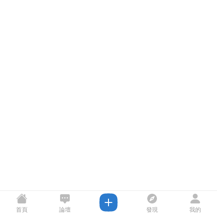
首頁
論壇
發現
我的