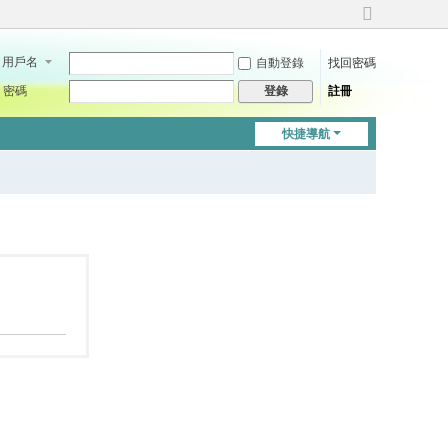
切
換
用戶名
自動登錄
找回密碼
到
寬
密碼
註冊
登錄
版
快捷導航