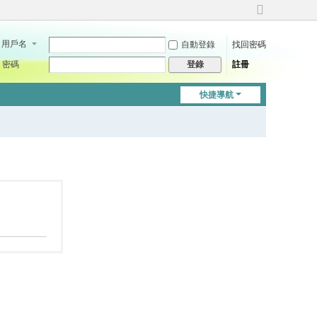
切
換
用戶名
自動登錄
找回密碼
到
寬
密碼
註冊
登錄
版
快捷導航