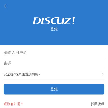
登錄
安全提問(未設置請忽略)
登錄
還沒有註冊？
找回密碼