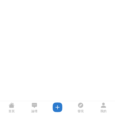
首頁
論壇
發現
我的