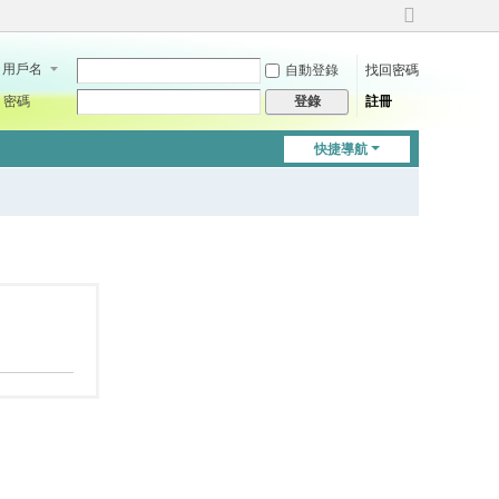
切
換
用戶名
自動登錄
找回密碼
到
寬
密碼
註冊
登錄
版
快捷導航