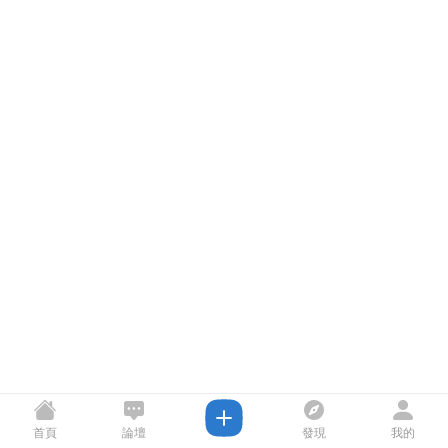
首頁
論壇
發現
我的