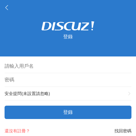
登錄
安全提問(未設置請忽略)
登錄
還沒有註冊？
找回密碼