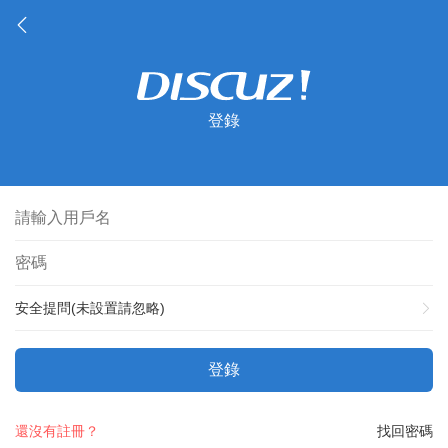
登錄
安全提問(未設置請忽略)
登錄
還沒有註冊？
找回密碼