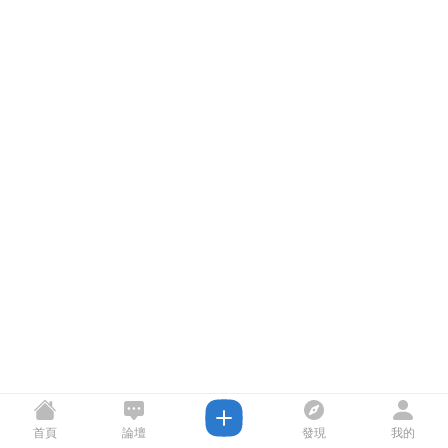
首頁
論壇
發現
我的