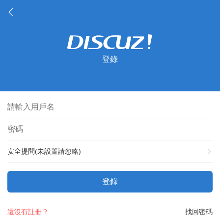
登錄
安全提問(未設置請忽略)
登錄
還沒有註冊？
找回密碼