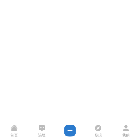
首頁
論壇
發現
我的