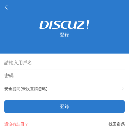
登錄
安全提問(未設置請忽略)
登錄
還沒有註冊？
找回密碼