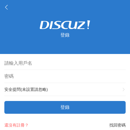
登錄
安全提問(未設置請忽略)
登錄
還沒有註冊？
找回密碼