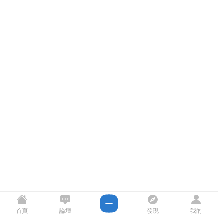
首頁
論壇
發現
我的